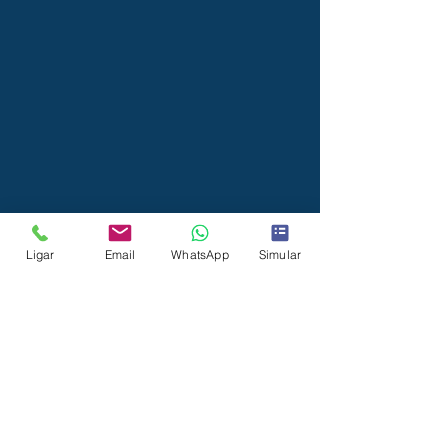
Ligar
Email
WhatsApp
Simular
benli
s
Largo Antero de Quental 7 R/C Esqº
2130-183
Benavente
Email:
geral.benlis@outlook.com